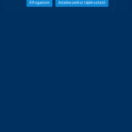
Elfogadom
Adatkezelési tájékoztató
40
33.1 kg
30
25.8 kg
20
14.9 kg
13.6 kg
10
0
0 kg
0 kg
0 kg
3
4
5
6
7
8
9
10
11
súly