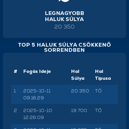
LEGNAGYOBB
HALUK SÚLYA
20 350
TOP 5 HALUK SÚLYA CSÖKKENŐ
SORRENDBEN
#
Fogás Ideje
Hal
Hal
Súlya
Tipusa
1
2025-10-11
20 350
TŐ
09:16:29
2
2025-10-10
19 700
TŐ
12:26:09