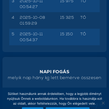
3
2025-10-11
15 975
TŐ
00:54:27
4
2025-10-08
15 325
TŐ
01:59:29
5
2025-10-11
15 150
TŐ
00:54:37
NAPI FOGÁS
melyik nap hány kg lett bemérve összesen
60
Sütiket használunk annak érdekében, hogy a legjobb élményt
nyújtsuk Önnek a weboldalunkon. Ha továbbra is használja ezt
az oldalt, akkor feltételezzük, hogy Ön elégedett vele.
51.6 kg
50