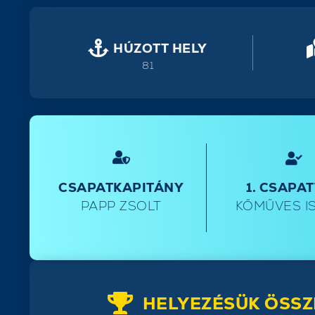
HÚZOTT HELY
81
CSAPATKAPITÁNY
1. CSAPA
PAPP ZSOLT
KŐMŰVES I
HELYEZÉSÜK ÖSSZ