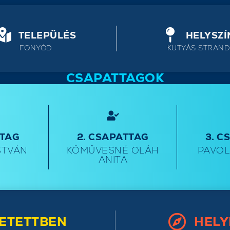
TELEPÜLÉS
HELYSZÍ
FONYÓD
KUTYÁS STRAND
CSAPATTAGOK
TTAG
2. CSAPATTAG
3. C
STVÁN
KŐMŰVESNÉ OLÁH
PAVOL
ANITA
ETETTBEN
HELY