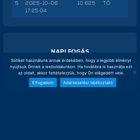
5
2025-10-06
10 625
TŐ
17:25:04
NAPI FOGÁS
melyik nap hány kg lett bemérve összesen
Sütiket használunk annak érdekében, hogy a legjobb élményt
nyújtsuk Önnek a weboldalunkon. Ha továbbra is használja ezt
az oldalt, akkor feltételezzük, hogy Ön elégedett vele.
42
Elfogadom
Adatkezelési tájékoztató
36.9 kg
35
32.4 kg
28
21