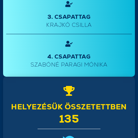
3. CSAPATTAG
KRAJKÓ CSILLA
4. CSAPATTAG
SZABÓNÉ PARAGI MÓNIKA
HELYEZÉSÜK ÖSSZETETTBEN
135