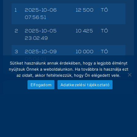
1
2025-10-06
12 500
TŐ
07:56:51
2
2025-10-05
10 425
TŐ
23:02:49
3
2025-10-09
10 000
TŐ
05:04:01
Sütiket használunk annak érdekében, hogy a legjobb élményt
nyújtsuk Önnek a weboldalunkon. Ha továbbra is használja ezt
az oldalt, akkor feltételezzük, hogy Ön elégedett vele.
Elfogadom
Adatkezelési tájékoztató
NAPI FOGÁS
melyik nap hány kg lett bemérve összesen
15