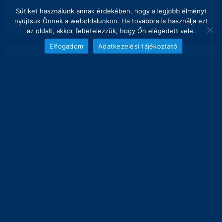
Sütiket használunk annak érdekében, hogy a legjobb élményt
nyújtsuk Önnek a weboldalunkon. Ha továbbra is használja ezt
az oldalt, akkor feltételezzük, hogy Ön elégedett vele.
Elfogadom
Adatkezelési tájékoztató
NAPI FOGÁS
melyik nap hány kg lett bemérve összesen
6
5
4
3