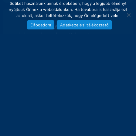
Sütiket használunk annak érdekében, hogy a legjobb élményt
nyújtsuk Önnek a weboldalunkon. Ha továbbra is használja ezt
az oldalt, akkor feltételezzük, hogy Ön elégedett vele.
Elfogadom
Adatkezelési tájékoztató
NAPI FOGÁS
melyik nap hány kg lett bemérve összesen
20
18.5 kg
16
12
8