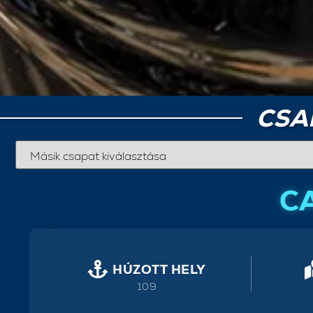
CSA
C
HÚZOTT HELY
109