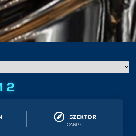
 2
N
SZEKTOR
CARPIO