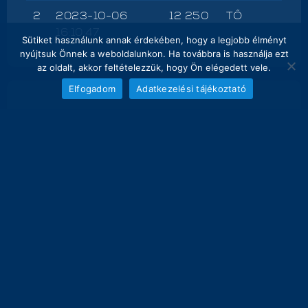
2
2023-10-06
12 250
TŐ
16:10:47
Sütiket használunk annak érdekében, hogy a legjobb élményt
nyújtsuk Önnek a weboldalunkon. Ha továbbra is használja ezt
az oldalt, akkor feltételezzük, hogy Ön elégedett vele.
Elfogadom
Adatkezelési tájékoztató
NAPI FOGÁS
melyik nap hány kg lett bemérve összesen
20
18.5 kg
16
12