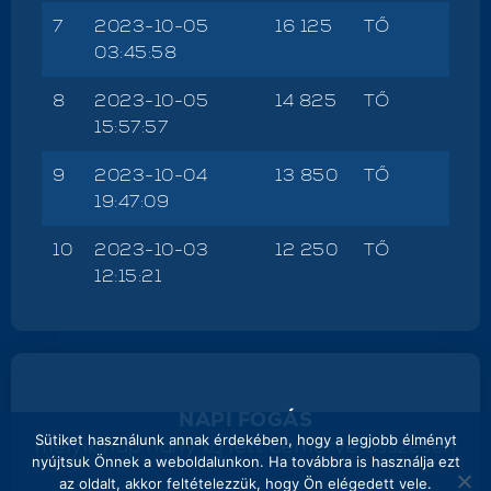
7
2023-10-05
16 125
TŐ
03:45:58
8
2023-10-05
14 825
TŐ
15:57:57
9
2023-10-04
13 850
TŐ
19:47:09
10
2023-10-03
12 250
TŐ
12:15:21
NAPI FOGÁS
Sütiket használunk annak érdekében, hogy a legjobb élményt
melyik nap hány kg lett bemérve összesen
nyújtsuk Önnek a weboldalunkon. Ha továbbra is használja ezt
az oldalt, akkor feltételezzük, hogy Ön elégedett vele.