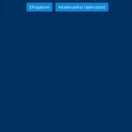
20
Elfogadom
Adatkezelési tájékoztató
18.5 kg
16
12
8
4
0
0 kg
0 kg
0 kg
0 kg
0 kg
0 kg
0 kg
0 kg
29
30
1
2
3
4
5
6
7