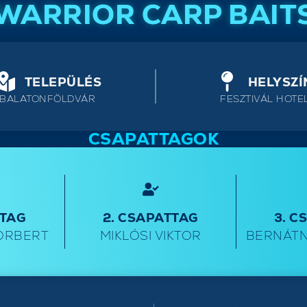
WARRIOR CARP BAIT
TELEPÜLÉS
HELYSZÍ
BALATONFÖLDVÁR
FESZTIVÁL HOTE
CSAPATTAGOK
TTAG
2. CSAPATTAG
3. C
ORBERT
MIKLÓSI VIKTOR
BERNÁTN