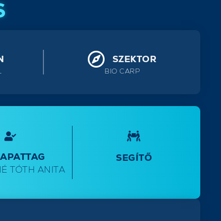
S
N
SZEKTOR
L
BIO CARP
SAPATTAG
SEGÍTŐ
É TÓTH ANITA