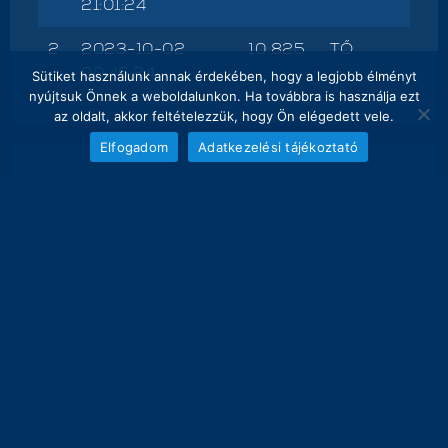
21:01:24
2
2023-10-02
10 825
TŐ
00:46:24
Sütiket használunk annak érdekében, hogy a legjobb élményt
nyújtsuk Önnek a weboldalunkon. Ha továbbra is használja ezt
az oldalt, akkor feltételezzük, hogy Ön elégedett vele.
Elfogadom
Adatkezelési tájékoztató
NAPI FOGÁS
melyik nap hány kg lett bemérve összesen
20
18.5 kg
16
12