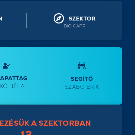
N
SZEKTOR
BIO CARP
SAPATTAG
SEGÍTŐ
KÓ BÉLA
SZABÓ ERIK
EZÉSÜK A SZEKTORBAN
13.