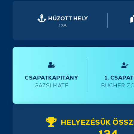
HÚZOTT HELY
138
CSAPATKAPITÁNY
1. CSAPA
GAZSI MÁTÉ
BUCHER Z
HELYEZÉSÜK ÖSSZ
124.