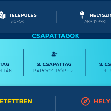
TELEPÜLÉS
HELYSZÍ
SIÓFOK
ARANYPART
CSAPATTAGOK
TTAG
2. CSAPATTAG
3. C
OLTÁN
BARÓCSI RÓBERT
PEJ
ETETTBEN
HELY