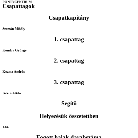
PONTYCENTRUM
Csapattagok
Csapatkapitány
Szemán Mihály
1. csapattag
Kondor György
2. csapattag
Kozma András
3. csapattag
Bakró Attila
Segítő
Helyezésük összetettben
134.
Fogott halak darabszáma