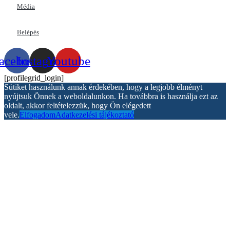
Média
Belépés
acebook
Instagram
Youtube
[profilegrid_login]
Sütiket használunk annak érdekében, hogy a legjobb élményt
nyújtsuk Önnek a weboldalunkon. Ha továbbra is használja ezt az
oldalt, akkor feltételezzük, hogy Ön elégedett
vele.
Elfogadom
Adatkezelési tájékoztató