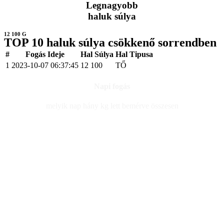
Legnagyobb
haluk súlya
12 100 G
TOP 10 haluk súlya csökkenő sorrendben
#
Fogás Ideje
Hal Súlya
Hal Tipusa
1
2023-10-07 06:37:45
12 100
TŐ
Napi fogás
melyik nap hány kg lett bemérve összesen