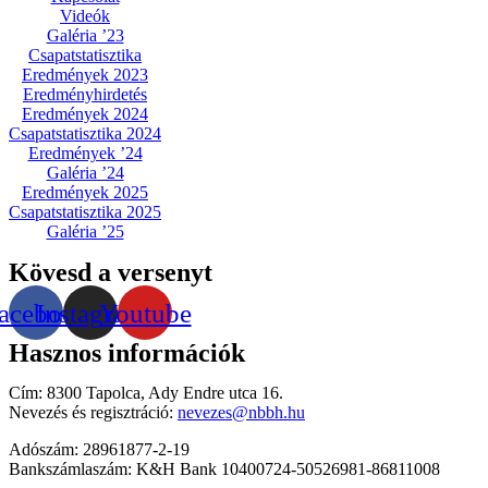
Videók
Galéria ’23
Csapatstatisztika
Eredmények 2023
Eredményhirdetés
Eredmények 2024
Csapatstatisztika 2024
Eredmények ’24
Galéria ’24
Eredmények 2025
Csapatstatisztika 2025
Galéria ’25
Kövesd a versenyt
acebook
Instagram
Youtube
Hasznos információk
Cím: 8300 Tapolca, Ady Endre utca 16.
Nevezés és regisztráció:
nevezes@nbbh.hu
Adószám: 28961877-2-19
Bankszámlaszám: K&H Bank 10400724-50526981-86811008