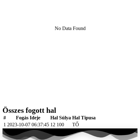
No Data Found
Összes fogott hal
#
Fogás Ideje
Hal Súlya
Hal Tipusa
1
2023-10-07 06:37:45
12 100
TŐ