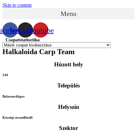
Skip to content
Menu
acebook
Instagram
Youtube
Csapatstatisztika
Halkaloida Carp Team
Húzott hely
144
Település
Balatonvilágos
Helyszín
Községi strandfürdő
Szektor