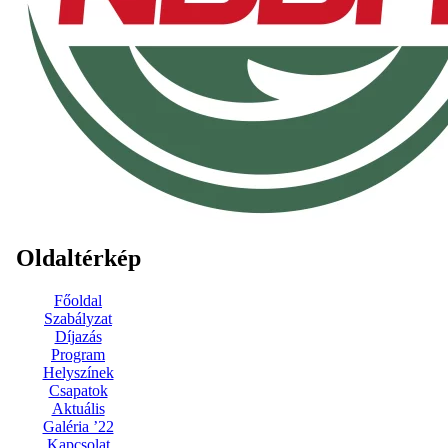
Oldaltérkép
Főoldal
Szabályzat
Díjazás
Program
Helyszínek
Csapatok
Aktuális
Galéria ’22
Kapcsolat