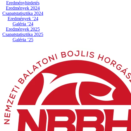
Eredményhirdetés
Eredmények 2024
Csapatstatisztika 2024
Eredmények ’24
Galéria ’24
Eredmények 2025
Csapatstatisztika 2025
Galéria ’25