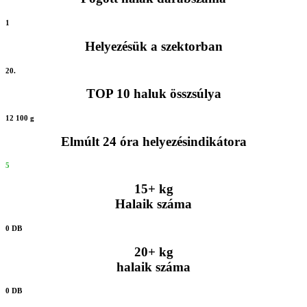
1
Helyezésük a szektorban
20.
TOP 10 haluk összsúlya
12 100 g
Elmúlt 24 óra helyezésindikátora
5
15+ kg
Halaik száma
0 DB
20+ kg
halaik száma
0 DB