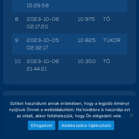
15:29:58
8
2023-10-06
10 975
TŐ
02:17:20
9
2023-10-05
10 825
TÜKÖR
02:32:17
10
2023-10-06
10 350
TŐ
21:44:21
Sütiket használunk annak érdekében, hogy a legjobb élményt
NAPI FOGÁS
nyújtsuk Önnek a weboldalunkon. Ha továbbra is használja ezt
melyik nap hány kg lett bemérve összesen
az oldalt, akkor feltételezzük, hogy Ön elégedett vele.
Elfogadom
Adatkezelési tájékoztató
20