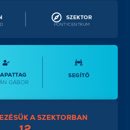
N
SZEKTOR
ND
PONTYCENTRUM
SAPATTAG
SEGÍTŐ
ÁN GÁBOR
EZÉSÜK A SZEKTORBAN
12.