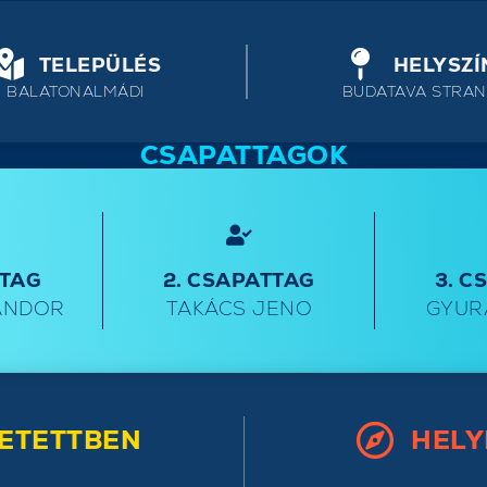
TELEPÜLÉS
HELYSZÍ
BALATONALMÁDI
BUDATAVA STRA
CSAPATTAGOK
TTAG
2. CSAPATTAG
3. C
ÁNDOR
TAKÁCS JENO
GYUR
ETETTBEN
HELY