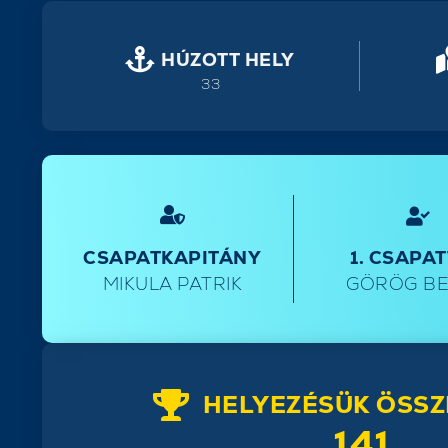
HÚZOTT HELY
33
CSAPATKAPITÁNY
1. CSAPA
MIKULA PATRIK
GÖRÖG B
HELYEZÉSÜK ÖSSZ
141.