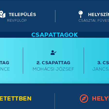
TELEPÜLÉS
HELYSZÍ
RÉVFÜLÖP
CSÁSZTAI, FÜVE
CSAPATTAGOK
TTAG
2. CSAPATTAG
3. C
ENCE
MOHÁCSI JÓZSEF
JANCS
ETETTBEN
HELY