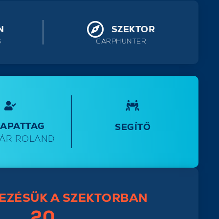
N
SZEKTOR
S
CARPHUNTER
SAPATTAG
SEGÍTŐ
ÁR ROLAND
EZÉSÜK A SZEKTORBAN
20.