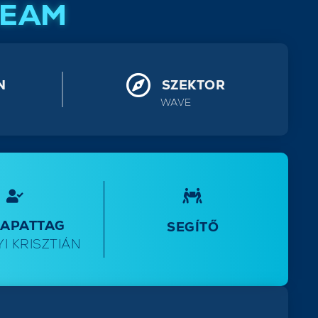
TEAM
N
SZEKTOR
WAVE
SAPATTAG
SEGÍTŐ
I KRISZTIÁN