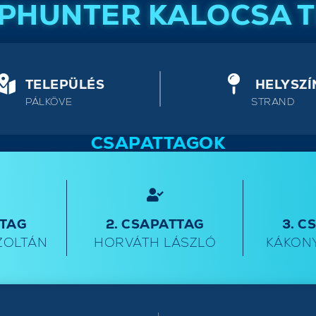
PHUNTER KALOCSA 
TELEPÜLÉS
HELYSZÍ
PÁLKÖVE
STRAND
CSAPATTAGOK
TTAG
2. CSAPATTAG
3. C
ZOLTÁN
HORVÁTH LÁSZLÓ
KÁKONY