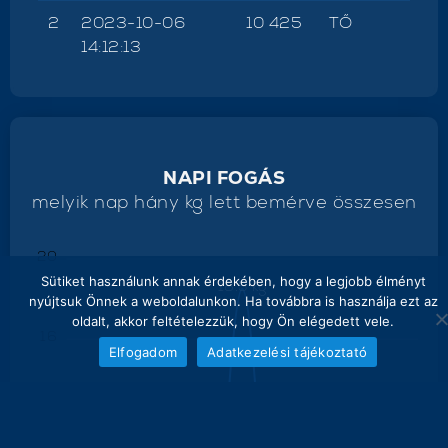
2
2023-10-06
10 425
TŐ
14:12:13
NAPI FOGÁS
melyik nap hány kg lett bemérve összesen
20
Sütiket használunk annak érdekében, hogy a legjobb élményt
18.5 kg
nyújtsuk Önnek a weboldalunkon. Ha továbbra is használja ezt az
oldalt, akkor feltételezzük, hogy Ön elégedett vele.
16
Elfogadom
Adatkezelési tájékoztató
12