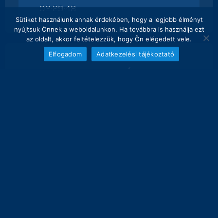
02:29:48
Sütiket használunk annak érdekében, hogy a legjobb élményt
nyújtsuk Önnek a weboldalunkon. Ha továbbra is használja ezt
az oldalt, akkor feltételezzük, hogy Ön elégedett vele.
Elfogadom
Adatkezelési tájékoztató
NAPI FOGÁS
melyik nap hány kg lett bemérve összesen
20
18.5 kg
16
12