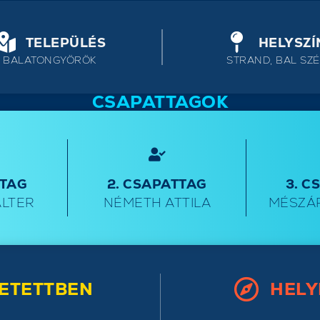
TELEPÜLÉS
HELYSZÍ
BALATONGYÖRÖK
STRAND, BAL SZÉ
CSAPATTAGOK
TTAG
2. CSAPATTAG
3. C
ALTER
NÉMETH ATTILA
MÉSZÁ
ETETTBEN
HELY