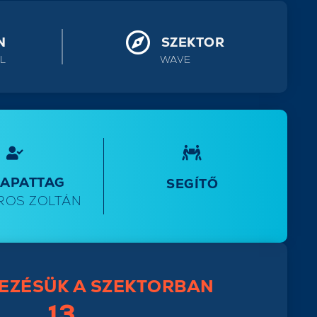
N
SZEKTOR
L
WAVE
SAPATTAG
SEGÍTŐ
ROS ZOLTÁN
EZÉSÜK A SZEKTORBAN
13.