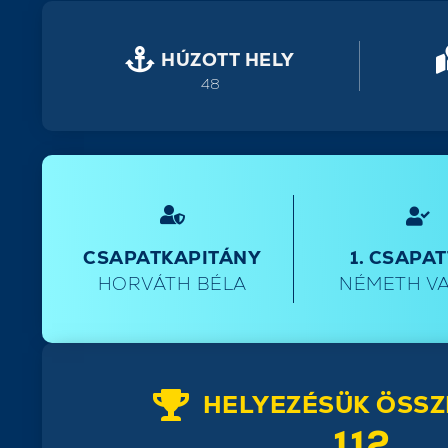
HÚZOTT HELY
48
CSAPATKAPITÁNY
1. CSAPA
HORVÁTH BÉLA
NÉMETH V
HELYEZÉSÜK ÖSSZ
112.