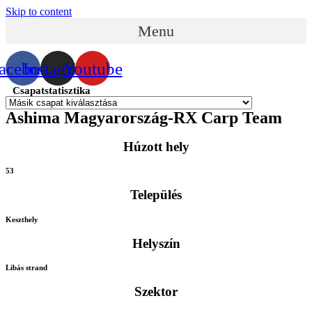
Skip to content
Menu
acebook
Instagram
Youtube
Csapatstatisztika
Ashima Magyarország-RX Carp Team
Húzott hely
53
Település
Keszthely
Helyszín
Libás strand
Szektor