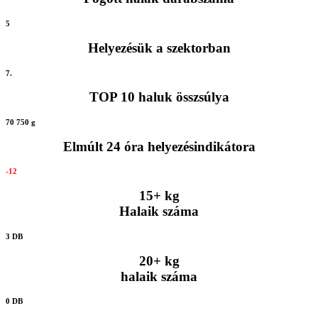
5
Helyezésük a szektorban
7.
TOP 10 haluk összsúlya
70 750 g
Elmúlt 24 óra helyezésindikátora
-12
15+ kg
Halaik száma
3 DB
20+ kg
halaik száma
0 DB