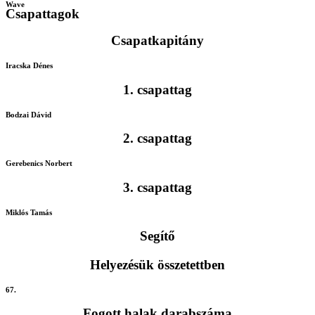
Wave
Csapattagok
Csapatkapitány
Iracska Dénes
1. csapattag
Bodzai Dávid
2. csapattag
Gerebenics Norbert
3. csapattag
Miklós Tamás
Segítő
Helyezésük összetettben
67.
Fogott halak darabszáma