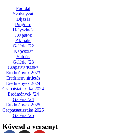
Főoldal
Szabályzat
Díjazás
Program
Helyszínek
Csapatok
Aktuális
Galéria ’22
Kapcsolat
Videók
Galéria ’23
Csapatstatisztika
Eredmények 2023
Eredményhirdetés
Eredmények 2024
Csapatstatisztika 2024
Eredmények ’24
Galéria ’24
Eredmények 2025
Csapatstatisztika 2025
Galéria ’25
Kövesd a versenyt