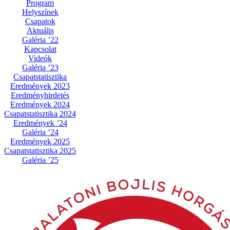
Program
Helyszínek
Csapatok
Aktuális
Galéria ’22
Kapcsolat
Videók
Galéria ’23
Csapatstatisztika
Eredmények 2023
Eredményhirdetés
Eredmények 2024
Csapatstatisztika 2024
Eredmények ’24
Galéria ’24
Eredmények 2025
Csapatstatisztika 2025
Galéria ’25