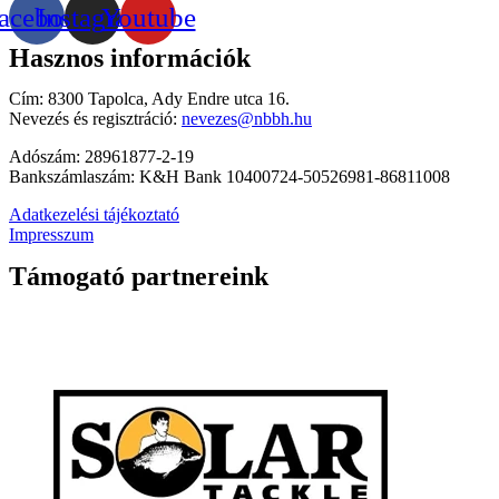
acebook
Instagram
Youtube
Hasznos információk
Cím: 8300 Tapolca, Ady Endre utca 16.
Nevezés és regisztráció:
nevezes@nbbh.hu
Adószám: 28961877-2-19
Bankszámlaszám: K&H Bank 10400724-50526981-86811008
Adatkezelési tájékoztató
Impresszum
Támogató partnereink