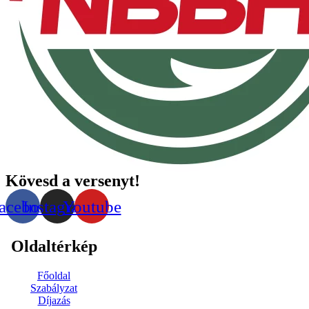
Kövesd a versenyt!
acebook
Instagram
Youtube
Oldaltérkép
Főoldal
Szabályzat
Díjazás