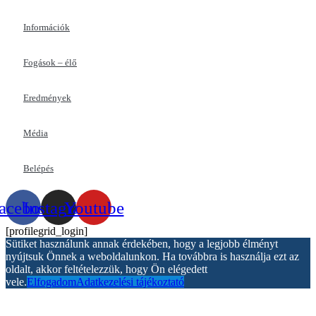
Információk
Fogások – élő
Eredmények
Média
Belépés
acebook
Instagram
Youtube
[profilegrid_login]
Sütiket használunk annak érdekében, hogy a legjobb élményt
nyújtsuk Önnek a weboldalunkon. Ha továbbra is használja ezt az
oldalt, akkor feltételezzük, hogy Ön elégedett
vele.
Elfogadom
Adatkezelési tájékoztató