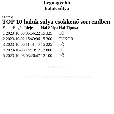
Legnagyobb
haluk súlya
15 325 G
TOP 10 haluk súlya csökkenő sorrendben
#
Fogás Ideje
Hal Súlya
Hal Tipusa
1
2023-10-03 05:56:22
15 325
TŐ
2
2023-10-02 15:49:06
15 300
TÜKÖR
3
2023-10-06 11:01:40
15 225
TŐ
4
2023-10-03 14:19:12
12 800
TŐ
5
2023-10-03 03:26:47
12 100
TŐ
Napi fogás
melyik nap hány kg lett bemérve összesen