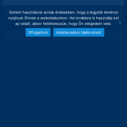
Sütiket használunk annak érdekében, hogy a legjobb élményt
nyújtsuk Önnek a weboldalunkon. Ha továbbra is használja ezt
az oldalt, akkor feltételezzük, hogy Ön elégedett vele.
Elfogadom
Adatkezelési tájékoztató
NAPI FOGÁS
melyik nap hány kg lett bemérve összesen
20
18.5 kg
16
12