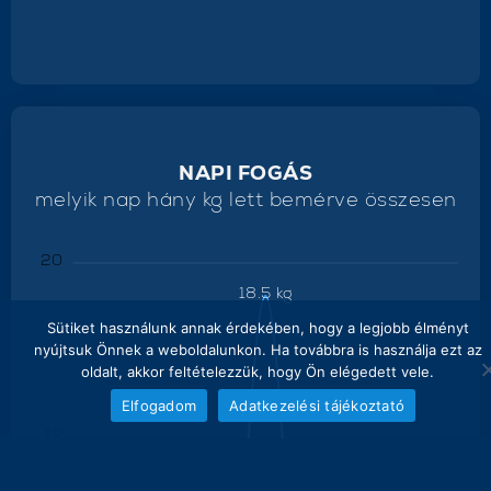
NAPI FOGÁS
melyik nap hány kg lett bemérve összesen
20
18.5 kg
Sütiket használunk annak érdekében, hogy a legjobb élményt
16
nyújtsuk Önnek a weboldalunkon. Ha továbbra is használja ezt az
oldalt, akkor feltételezzük, hogy Ön elégedett vele.
Elfogadom
Adatkezelési tájékoztató
12