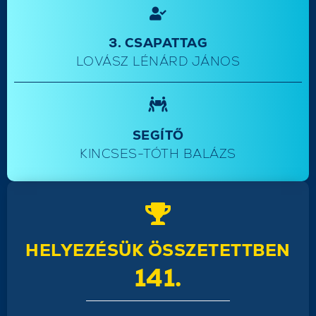
3. CSAPATTAG
LOVÁSZ LÉNÁRD JÁNOS
SEGÍTŐ
KINCSES-TÓTH BALÁZS
HELYEZÉSÜK ÖSSZETETTBEN
141.