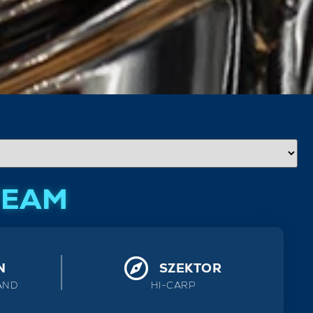
TEAM
N
SZEKTOR
AND
HI-CARP