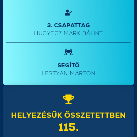
3. CSAPATTAG
HUGYECZ MÁRK BÁLINT
SEGÍTŐ
LESTYÁN MÁRTON
HELYEZÉSÜK ÖSSZETETTBEN
115.