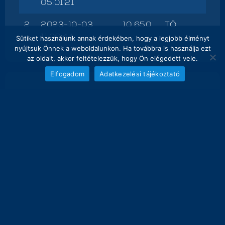
05:01:21
2
2023-10-03
10 650
TŐ
11:06:44
Sütiket használunk annak érdekében, hogy a legjobb élményt
nyújtsuk Önnek a weboldalunkon. Ha továbbra is használja ezt
az oldalt, akkor feltételezzük, hogy Ön elégedett vele.
Elfogadom
Adatkezelési tájékoztató
NAPI FOGÁS
melyik nap hány kg lett bemérve összesen
20
18.5 kg
16
12