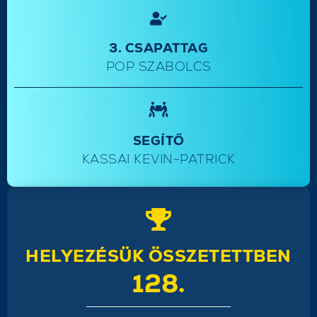
3. CSAPATTAG
POP SZABOLCS
SEGÍTŐ
KASSAI KEVIN-PATRICK
HELYEZÉSÜK ÖSSZETETTBEN
128.