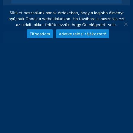
Sütiket használunk annak érdekében, hogy a legjobb élményt
nyújtsuk Önnek a weboldalunkon. Ha továbbra is használja ezt
az oldalt, akkor feltételezzük, hogy Ön elégedett vele.
Elfogadom
Adatkezelési tájékoztató
NAPI FOGÁS
melyik nap hány kg lett bemérve összesen
20
18.5 kg
16
12