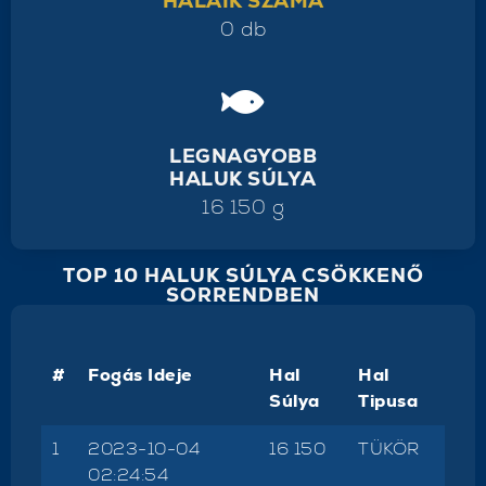
HALAIK SZÁMA
0 db
LEGNAGYOBB
HALUK SÚLYA
16 150 g
TOP 10 HALUK SÚLYA CSÖKKENŐ
SORRENDBEN
#
Fogás Ideje
Hal
Hal
Súlya
Tipusa
1
2023-10-04
16 150
TÜKÖR
02:24:54