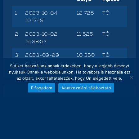
1
2023-10-04
12 725
TŐ
10:17:19
2
2023-10-02
11 525
TŐ
16:38:57
3
2023-09-29
10 350
TŐ
21:46:03
Sütiket használunk annak érdekében, hogy a legjobb élményt
nyújtsuk Önnek a weboldalunkon. Ha továbbra is használja ezt
az oldalt, akkor feltételezzük, hogy Ön elégedett vele.
Elfogadom
Adatkezelési tájékoztató
NAPI FOGÁS
melyik nap hány kg lett bemérve összesen
20
18.5 kg