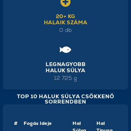
20+ KG
HALAIK SZÁMA
0 db
LEGNAGYOBB
HALUK SÚLYA
12 725 g
TOP 10 HALUK SÚLYA CSÖKKENŐ
SORRENDBEN
#
Fogás Ideje
Hal
Hal
Súlya
Tipusa