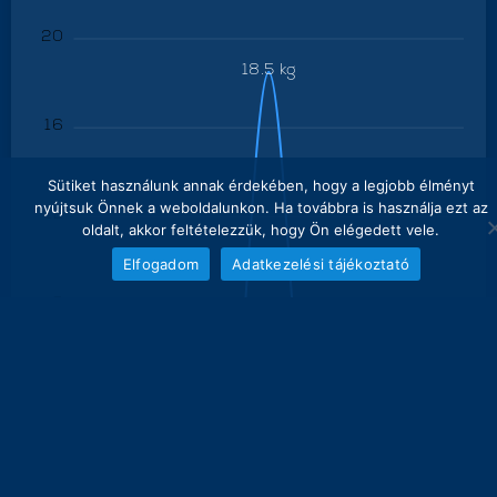
20
18.5 kg
16
Sütiket használunk annak érdekében, hogy a legjobb élményt
nyújtsuk Önnek a weboldalunkon. Ha továbbra is használja ezt az
12
oldalt, akkor feltételezzük, hogy Ön elégedett vele.
Elfogadom
Adatkezelési tájékoztató
8
4
0
0 kg
0 kg
0 kg
0 kg
0 kg
0 kg
0 kg
0 kg