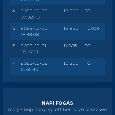
4
2023-10-02
13 900
TŐ
07:32:40
5
2023-10-05
12 850
TÜKÖR
12:33:03
6
2023-10-01
11 925
TŐ
05:47:21
7
2023-10-02
10 300
TŐ
07:31:40
NAPI FOGÁS
melyik nap hány kg lett bemérve összesen