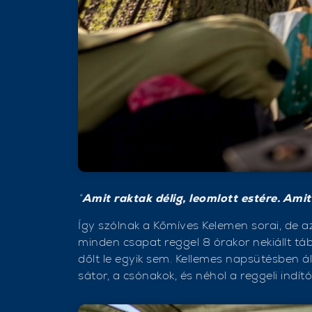
“
Amit raktak délig, leomlott estére. Amit
Így szólnak a Kőmíves Kelemen sorai, de 
minden csapat reggel 8 órakor nekiállt táb
dőlt le egyik sem. Kellemes napsütésben ál
sátor, a csónakok, és néhol a reggeli indítói