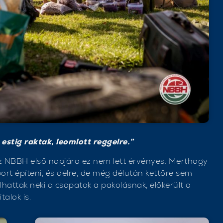
 estig raktak, leomlott reggelre.”
az NBBH első napjára ez nem lett érvényes. Merthogy
ort építeni, és délre, de még délután kettőre sem
lhattak neki a csapatok a pakolásnak, előkerült a
talok is.