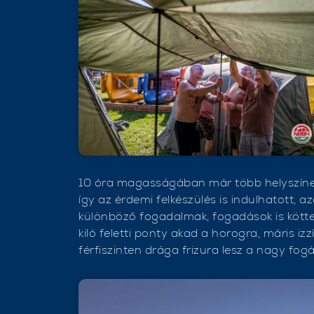
10 óra magasságában már több helyszínen i
így az érdemi felkészülés is indulhatott, a
különböző fogadalmak, fogadások is kötte
kiló feletti ponty akad a horogra, máris izz
férfiszinten drága frizura lesz a nagy fog